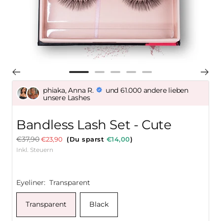
Zur
Zur
Zur
Zur
Zur
Slide
Slide
Slide
Slide
Slide
phiaka, Anna R.
und 61.000 andere lieben
unsere Lashes
1
2
3
4
5
gehen
gehen
gehen
gehen
gehen
Bandless Lash Set - Cute
Regulärer
€37,90
Angebotspreis
€23,90
(Du sparst
€14,00
)
Preis
Inkl. Steuern
Eyeliner:
Transparent
Transparent
Black