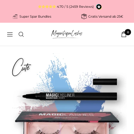
Direkt
4.70 / 5 (2459 Reviews)
zum
Super Spar Bundles
Gratis Versand ab 25€
Inhalt
Magnifiquelashes
0
Navigation